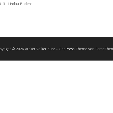
8131 Lindau Bodensee
pyright © 2026 Atelier Volker Kurz
–
OnePress
Theme von FameThe