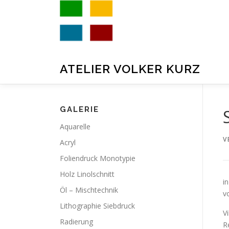
Zum
Inhalt
springen
ATELIER VOLKER KURZ
GALERIE
Aquarelle
V
Acryl
Foliendruck Monotypie
Holz Linolschnitt
i
Öl – Mischtechnik
v
Lithographie Siebdruck
V
Radierung
R