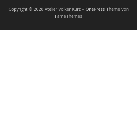
Copyright © 2026 Atelier Volker Kurz
–
OnePress
Theme von
FameThemes