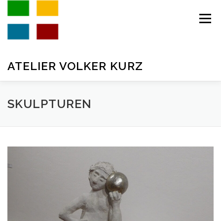
Zum
Inhalt
Menü
springen
ATELIER VOLKER KURZ
AKTUELL
GALERIE
VITA
KONTAKT
SKULPTUREN
IMPRESSUM