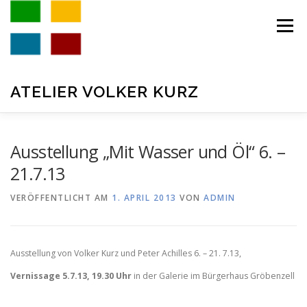
Zum
Inhalt
Menü
springen
ATELIER VOLKER KURZ
AKTUELL
GALERIE
VITA
KONTAKT
Ausstellung „Mit Wasser und Öl“ 6. –
21.7.13
IMPRESSUM
VERÖFFENTLICHT AM
1. APRIL 2013
VON
ADMIN
Ausstellung von Volker Kurz und Peter Achilles 6. – 21. 7.13,
Vernissage 5.7.13, 19.30 Uhr
in der Galerie im Bürgerhaus Gröbenzell