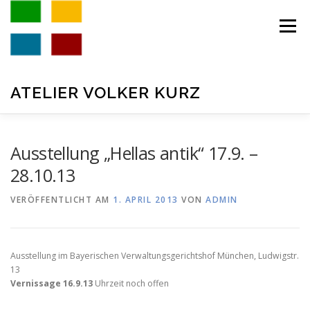
Zum
Inhalt
Menü
springen
ATELIER VOLKER KURZ
AKTUELL
GALERIE
VITA
KONTAKT
Ausstellung „Hellas antik“ 17.9. –
28.10.13
IMPRESSUM
VERÖFFENTLICHT AM
1. APRIL 2013
VON
ADMIN
Ausstellung im Bayerischen Verwaltungsgerichtshof München, Ludwigstr.
13
Vernissage 16.9.13
Uhrzeit noch offen